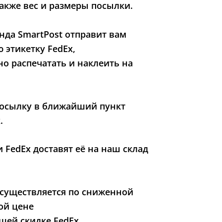
также вес и размеры посылки.
нда SmartPost отправит вам
 этикетку FedEx,
о распечатать и наклеить на
посылку в ближайший пункт
.
и FedEx доставят её на наш склад
осуществляется по сниженной
ой цене
шей скидке FedEx.