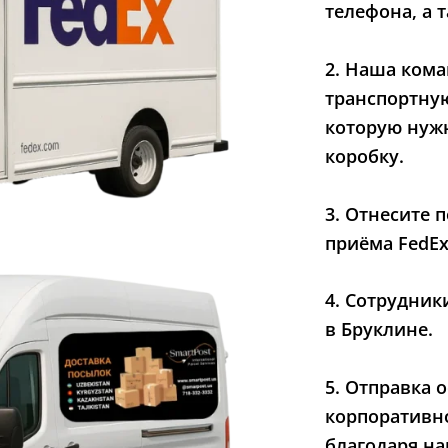
телефона, а 
2. Наша кома
транспортную
которую нужн
коробку.
3. Отнесите 
приёма FedEx
4. Сотрудник
в Бруклине.
5. Отправка 
корпоративн
благодаря на